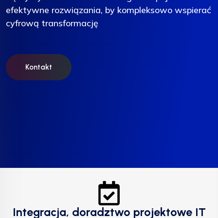
efektywne rozwiązania, by kompleksowo wspierać
efektywne rozwiązania, by kompleksowo wspierać
efektywne rozwiązania, by kompleksowo wspierać
cyfrową transformację
cyfrową transformację
cyfrową transformację
Kontakt
Kontakt
Kontakt
Integracja, doradztwo projektowe IT