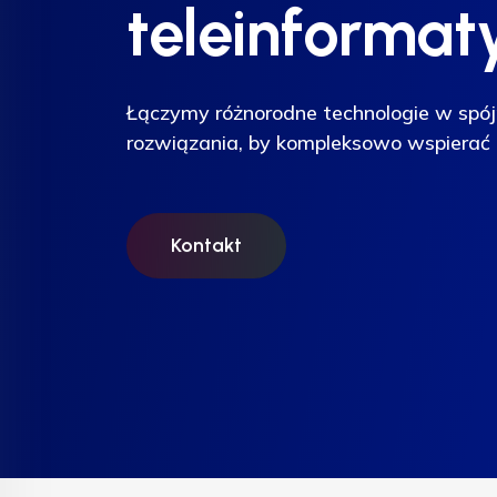
teleinformat
teleinformat
teleinformat
Łączymy różnorodne technologie w spój
Łączymy różnorodne technologie w spój
Łączymy różnorodne technologie w spój
rozwiązania, by kompleksowo wspierać 
rozwiązania, by kompleksowo wspierać 
rozwiązania, by kompleksowo wspierać 
Kontakt
Kontakt
Kontakt