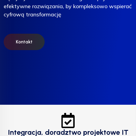
efektywne rozwiązania, by kompleksowo wspierać
efektywne rozwiązania, by kompleksowo wspierać
efektywne rozwiązania, by kompleksowo wspierać
cyfrową transformację
cyfrową transformację
cyfrową transformację
Kontakt
Kontakt
Kontakt
Integracja, doradztwo projektowe IT