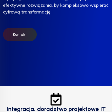
efektywne rozwiązania, by kompleksowo wspierać
efektywne rozwiązania, by kompleksowo wspierać
efektywne rozwiązania, by kompleksowo wspierać
cyfrową transformację
cyfrową transformację
cyfrową transformację
Kontakt
Kontakt
Kontakt
Integracja, doradztwo projektowe IT