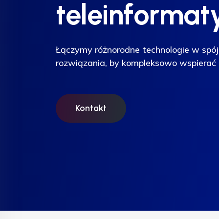
teleinformat
teleinformat
teleinformat
Łączymy różnorodne technologie w spój
Łączymy różnorodne technologie w spój
Łączymy różnorodne technologie w spój
rozwiązania, by kompleksowo wspierać 
rozwiązania, by kompleksowo wspierać 
rozwiązania, by kompleksowo wspierać 
Kontakt
Kontakt
Kontakt