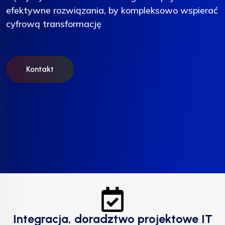
efektywne rozwiązania, by kompleksowo wspierać
efektywne rozwiązania, by kompleksowo wspierać
efektywne rozwiązania, by kompleksowo wspierać
cyfrową transformację
cyfrową transformację
cyfrową transformację
Kontakt
Kontakt
Kontakt
Integracja, doradztwo projektowe IT