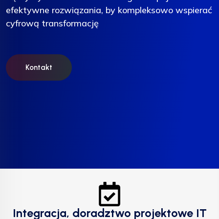
efektywne rozwiązania, by kompleksowo wspierać
efektywne rozwiązania, by kompleksowo wspierać
efektywne rozwiązania, by kompleksowo wspierać
cyfrową transformację
cyfrową transformację
cyfrową transformację
Kontakt
Kontakt
Kontakt
Integracja, doradztwo projektowe IT