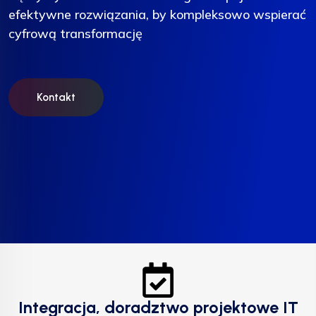
efektywne rozwiązania, by kompleksowo wspierać
efektywne rozwiązania, by kompleksowo wspierać
efektywne rozwiązania, by kompleksowo wspierać
cyfrową transformację
cyfrową transformację
cyfrową transformację
Kontakt
Kontakt
Kontakt
Integracja, doradztwo projektowe IT