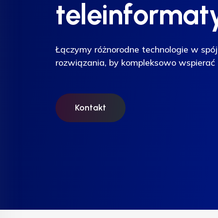
teleinformat
teleinformat
teleinformat
Łączymy różnorodne technologie w spój
Łączymy różnorodne technologie w spój
Łączymy różnorodne technologie w spój
rozwiązania, by kompleksowo wspierać 
rozwiązania, by kompleksowo wspierać 
rozwiązania, by kompleksowo wspierać 
Kontakt
Kontakt
Kontakt