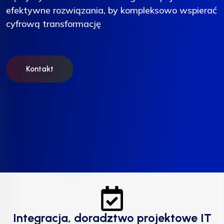
efektywne rozwiązania, by kompleksowo wspierać
efektywne rozwiązania, by kompleksowo wspierać
efektywne rozwiązania, by kompleksowo wspierać
cyfrową transformację
cyfrową transformację
cyfrową transformację
Kontakt
Kontakt
Kontakt
Integracja, doradztwo projektowe IT