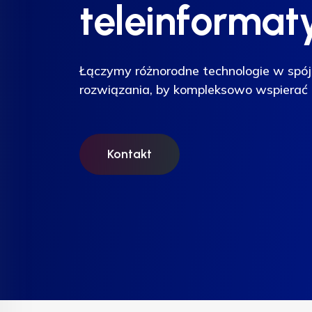
teleinformat
teleinformat
teleinformat
Łączymy różnorodne technologie w spój
Łączymy różnorodne technologie w spój
Łączymy różnorodne technologie w spój
rozwiązania, by kompleksowo wspierać 
rozwiązania, by kompleksowo wspierać 
rozwiązania, by kompleksowo wspierać 
Kontakt
Kontakt
Kontakt