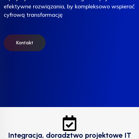
efektywne rozwiązania, by kompleksowo wspierać
efektywne rozwiązania, by kompleksowo wspierać
efektywne rozwiązania, by kompleksowo wspierać
cyfrową transformację
cyfrową transformację
cyfrową transformację
Kontakt
Kontakt
Kontakt
Integracja, doradztwo projektowe IT