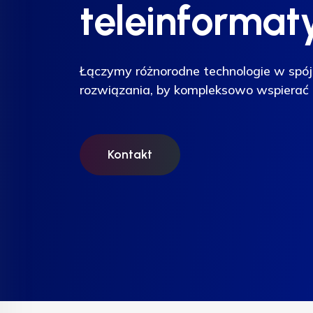
teleinformat
teleinformat
teleinformat
Łączymy różnorodne technologie w spój
Łączymy różnorodne technologie w spój
Łączymy różnorodne technologie w spój
rozwiązania, by kompleksowo wspierać 
rozwiązania, by kompleksowo wspierać 
rozwiązania, by kompleksowo wspierać 
Kontakt
Kontakt
Kontakt