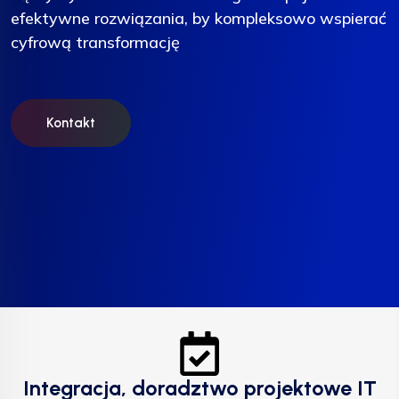
efektywne rozwiązania, by kompleksowo wspierać
efektywne rozwiązania, by kompleksowo wspierać
efektywne rozwiązania, by kompleksowo wspierać
cyfrową transformację
cyfrową transformację
cyfrową transformację
Kontakt
Kontakt
Kontakt
Integracja, doradztwo projektowe IT