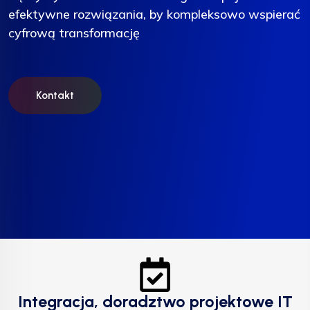
efektywne rozwiązania, by kompleksowo wspierać
efektywne rozwiązania, by kompleksowo wspierać
efektywne rozwiązania, by kompleksowo wspierać
cyfrową transformację
cyfrową transformację
cyfrową transformację
Kontakt
Kontakt
Kontakt
Integracja, doradztwo projektowe IT