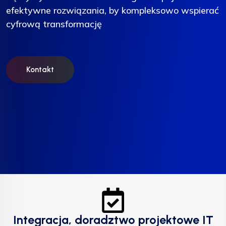
efektywne rozwiązania, by kompleksowo wspierać
efektywne rozwiązania, by kompleksowo wspierać
efektywne rozwiązania, by kompleksowo wspierać
cyfrową transformację
cyfrową transformację
cyfrową transformację
Kontakt
Kontakt
Kontakt
Integracja, doradztwo projektowe IT