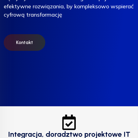
efektywne rozwiązania, by kompleksowo wspierać
efektywne rozwiązania, by kompleksowo wspierać
efektywne rozwiązania, by kompleksowo wspierać
cyfrową transformację
cyfrową transformację
cyfrową transformację
Kontakt
Kontakt
Kontakt
Integracja, doradztwo projektowe IT