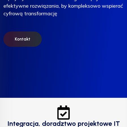
efektywne rozwiązania, by kompleksowo wspierać
efektywne rozwiązania, by kompleksowo wspierać
efektywne rozwiązania, by kompleksowo wspierać
cyfrową transformację
cyfrową transformację
cyfrową transformację
Kontakt
Kontakt
Kontakt
Integracja, doradztwo projektowe IT