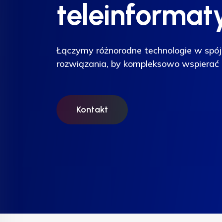
teleinformat
teleinformat
teleinformat
Łączymy różnorodne technologie w spój
Łączymy różnorodne technologie w spój
Łączymy różnorodne technologie w spój
rozwiązania, by kompleksowo wspierać 
rozwiązania, by kompleksowo wspierać 
rozwiązania, by kompleksowo wspierać 
Kontakt
Kontakt
Kontakt