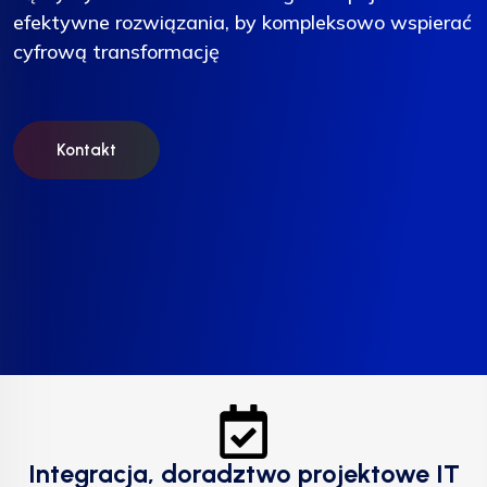
efektywne rozwiązania, by kompleksowo wspierać
efektywne rozwiązania, by kompleksowo wspierać
efektywne rozwiązania, by kompleksowo wspierać
cyfrową transformację
cyfrową transformację
cyfrową transformację
Kontakt
Kontakt
Kontakt
Integracja, doradztwo projektowe IT