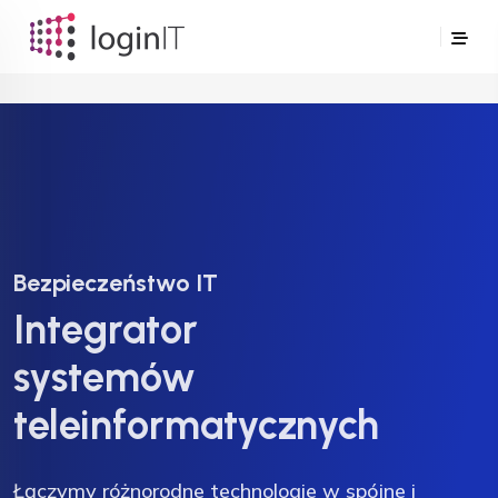
Bezpieczeństwo IT
Bezpieczeństwo IT
Bezpieczeństwo IT
Integrator
Integrator
systemów
systemów
teleinformatycznych
teleinformatycznych
Łączymy różnorodne technologie w spójne i
Łączymy różnorodne technologie w spójne i