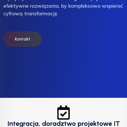
efektywne rozwiązania, by kompleksowo wspierać
efektywne rozwiązania, by kompleksowo wspierać
cyfrową transformację
cyfrową transformację
Kontakt
Kontakt
Integracja, doradztwo projektowe IT