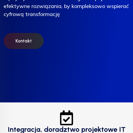
efektywne rozwiązania, by kompleksowo wspierać
efektywne rozwiązania, by kompleksowo wspierać
efektywne rozwiązania, by kompleksowo wspierać
cyfrową transformację
cyfrową transformację
cyfrową transformację
Kontakt
Kontakt
Kontakt
Integracja, doradztwo projektowe IT