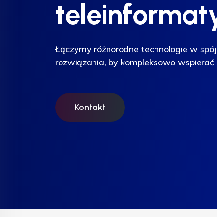
teleinformat
teleinformat
teleinformat
Łączymy różnorodne technologie w spój
Łączymy różnorodne technologie w spój
Łączymy różnorodne technologie w spój
rozwiązania, by kompleksowo wspierać 
rozwiązania, by kompleksowo wspierać 
rozwiązania, by kompleksowo wspierać 
Kontakt
Kontakt
Kontakt