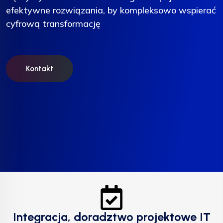
efektywne rozwiązania, by kompleksowo wspierać
efektywne rozwiązania, by kompleksowo wspierać
efektywne rozwiązania, by kompleksowo wspierać
cyfrową transformację
cyfrową transformację
cyfrową transformację
Kontakt
Kontakt
Kontakt
Integracja, doradztwo projektowe IT