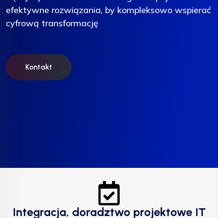
efektywne rozwiązania, by kompleksowo wspierać
efektywne rozwiązania, by kompleksowo wspierać
efektywne rozwiązania, by kompleksowo wspierać
cyfrową transformację
cyfrową transformację
cyfrową transformację
Kontakt
Kontakt
Kontakt
Integracja, doradztwo projektowe IT