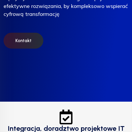
efektywne rozwiązania, by kompleksowo wspierać
efektywne rozwiązania, by kompleksowo wspierać
efektywne rozwiązania, by kompleksowo wspierać
cyfrową transformację
cyfrową transformację
cyfrową transformację
Kontakt
Kontakt
Kontakt
Integracja, doradztwo projektowe IT