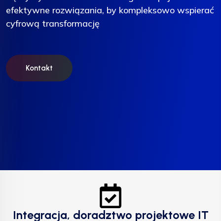
efektywne rozwiązania, by kompleksowo wspierać
efektywne rozwiązania, by kompleksowo wspierać
efektywne rozwiązania, by kompleksowo wspierać
cyfrową transformację
cyfrową transformację
cyfrową transformację
Kontakt
Kontakt
Kontakt
Integracja, doradztwo projektowe IT