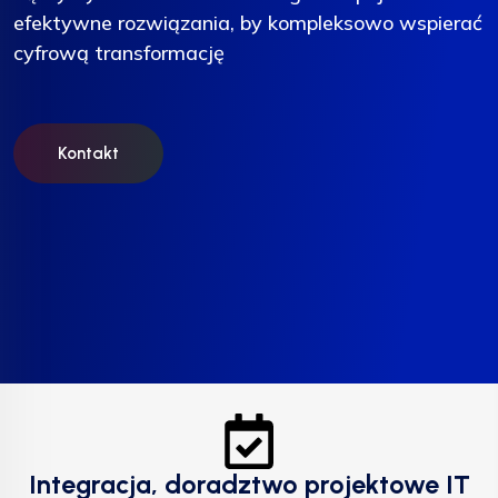
efektywne rozwiązania, by kompleksowo wspierać
efektywne rozwiązania, by kompleksowo wspierać
efektywne rozwiązania, by kompleksowo wspierać
cyfrową transformację
cyfrową transformację
cyfrową transformację
Kontakt
Kontakt
Kontakt
Integracja, doradztwo projektowe IT