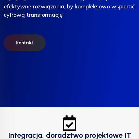
efektywne rozwiązania, by kompleksowo wspierać
efektywne rozwiązania, by kompleksowo wspierać
efektywne rozwiązania, by kompleksowo wspierać
cyfrową transformację
cyfrową transformację
cyfrową transformację
Kontakt
Kontakt
Kontakt
Integracja, doradztwo projektowe IT