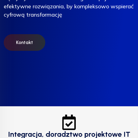
efektywne rozwiązania, by kompleksowo wspierać
efektywne rozwiązania, by kompleksowo wspierać
efektywne rozwiązania, by kompleksowo wspierać
cyfrową transformację
cyfrową transformację
cyfrową transformację
Kontakt
Kontakt
Kontakt
Integracja, doradztwo projektowe IT