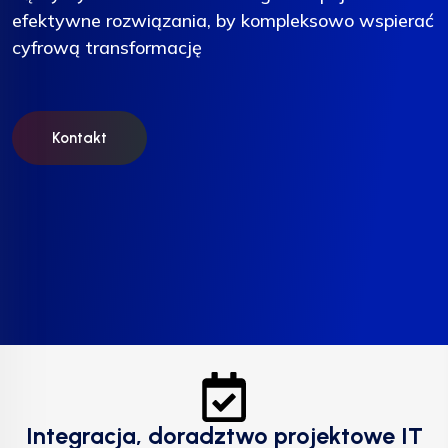
efektywne rozwiązania, by kompleksowo wspierać
efektywne rozwiązania, by kompleksowo wspierać
efektywne rozwiązania, by kompleksowo wspierać
cyfrową transformację
cyfrową transformację
cyfrową transformację
Kontakt
Kontakt
Kontakt
Integracja, doradztwo projektowe IT