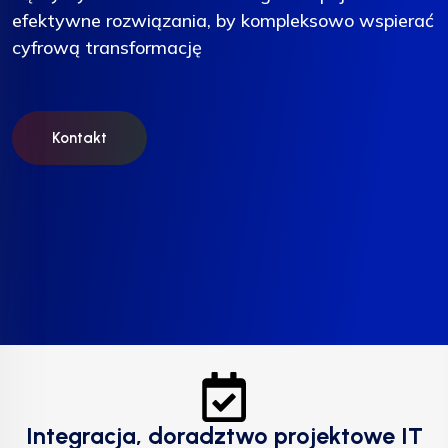
efektywne rozwiązania, by kompleksowo wspierać
efektywne rozwiązania, by kompleksowo wspierać
efektywne rozwiązania, by kompleksowo wspierać
cyfrową transformację
cyfrową transformację
cyfrową transformację
Kontakt
Kontakt
Kontakt
Integracja, doradztwo projektowe IT