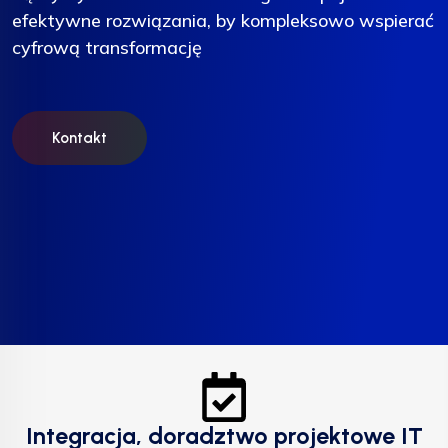
efektywne rozwiązania, by kompleksowo wspierać
efektywne rozwiązania, by kompleksowo wspierać
efektywne rozwiązania, by kompleksowo wspierać
cyfrową transformację
cyfrową transformację
cyfrową transformację
Kontakt
Kontakt
Kontakt
Integracja, doradztwo projektowe IT