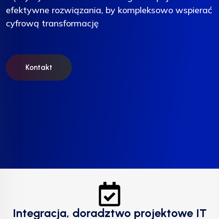
efektywne rozwiązania, by kompleksowo wspierać
efektywne rozwiązania, by kompleksowo wspierać
efektywne rozwiązania, by kompleksowo wspierać
cyfrową transformację
cyfrową transformację
cyfrową transformację
Kontakt
Kontakt
Kontakt
Integracja, doradztwo projektowe IT