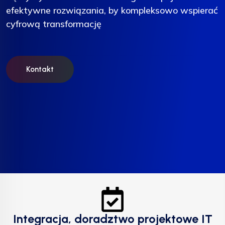
efektywne rozwiązania, by kompleksowo wspierać
efektywne rozwiązania, by kompleksowo wspierać
efektywne rozwiązania, by kompleksowo wspierać
cyfrową transformację
cyfrową transformację
cyfrową transformację
Kontakt
Kontakt
Kontakt
Integracja, doradztwo projektowe IT