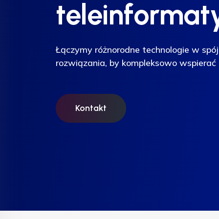
teleinformat
teleinformat
teleinformat
Łączymy różnorodne technologie w spój
Łączymy różnorodne technologie w spój
Łączymy różnorodne technologie w spój
rozwiązania, by kompleksowo wspierać 
rozwiązania, by kompleksowo wspierać 
rozwiązania, by kompleksowo wspierać 
Kontakt
Kontakt
Kontakt