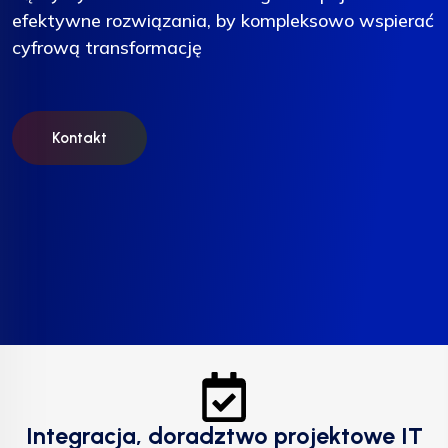
efektywne rozwiązania, by kompleksowo wspierać
efektywne rozwiązania, by kompleksowo wspierać
efektywne rozwiązania, by kompleksowo wspierać
cyfrową transformację
cyfrową transformację
cyfrową transformację
Kontakt
Kontakt
Kontakt
Integracja, doradztwo projektowe IT