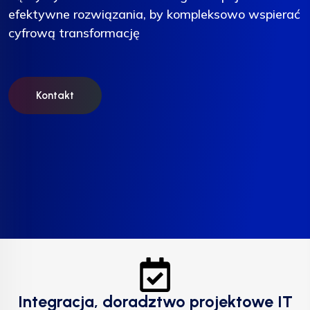
efektywne rozwiązania, by kompleksowo wspierać
efektywne rozwiązania, by kompleksowo wspierać
efektywne rozwiązania, by kompleksowo wspierać
cyfrową transformację
cyfrową transformację
cyfrową transformację
Kontakt
Kontakt
Kontakt
Integracja, doradztwo projektowe IT