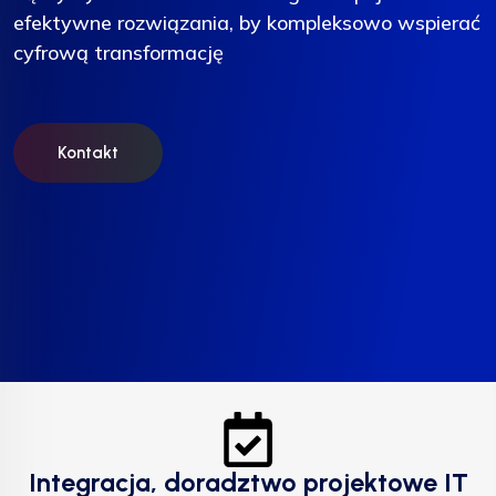
efektywne rozwiązania, by kompleksowo wspierać
efektywne rozwiązania, by kompleksowo wspierać
efektywne rozwiązania, by kompleksowo wspierać
cyfrową transformację
cyfrową transformację
cyfrową transformację
Kontakt
Kontakt
Kontakt
Integracja, doradztwo projektowe IT