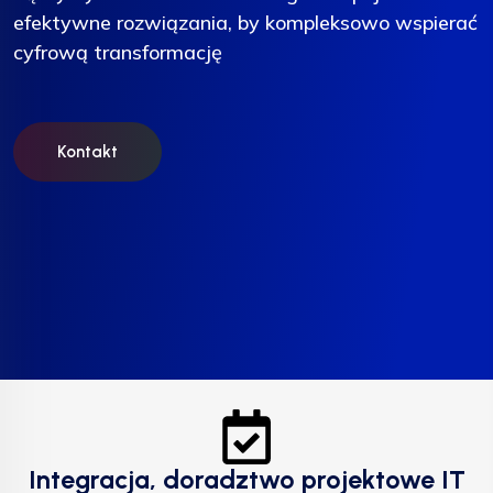
efektywne rozwiązania, by kompleksowo wspierać
efektywne rozwiązania, by kompleksowo wspierać
efektywne rozwiązania, by kompleksowo wspierać
cyfrową transformację
cyfrową transformację
cyfrową transformację
Kontakt
Kontakt
Kontakt
Integracja, doradztwo projektowe IT