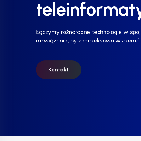
teleinformat
teleinformat
teleinformat
Łączymy różnorodne technologie w spój
Łączymy różnorodne technologie w spój
Łączymy różnorodne technologie w spój
rozwiązania, by kompleksowo wspierać 
rozwiązania, by kompleksowo wspierać 
rozwiązania, by kompleksowo wspierać 
Kontakt
Kontakt
Kontakt