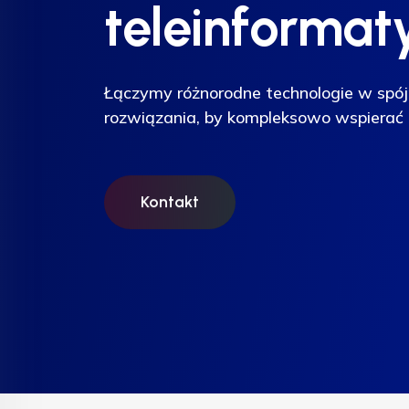
teleinformat
teleinformat
teleinformat
Łączymy różnorodne technologie w spój
Łączymy różnorodne technologie w spój
Łączymy różnorodne technologie w spój
rozwiązania, by kompleksowo wspierać 
rozwiązania, by kompleksowo wspierać 
rozwiązania, by kompleksowo wspierać 
Kontakt
Kontakt
Kontakt