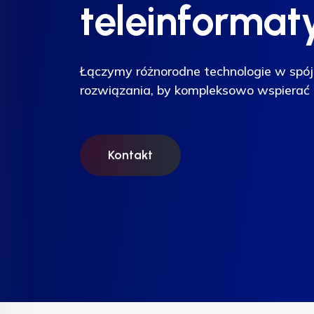
teleinformat
teleinformat
teleinformat
Łączymy różnorodne technologie w spój
Łączymy różnorodne technologie w spój
Łączymy różnorodne technologie w spój
rozwiązania, by kompleksowo wspierać 
rozwiązania, by kompleksowo wspierać 
rozwiązania, by kompleksowo wspierać 
Kontakt
Kontakt
Kontakt