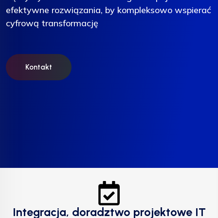
efektywne rozwiązania, by kompleksowo wspierać
efektywne rozwiązania, by kompleksowo wspierać
efektywne rozwiązania, by kompleksowo wspierać
cyfrową transformację
cyfrową transformację
cyfrową transformację
Kontakt
Kontakt
Kontakt
Integracja, doradztwo projektowe IT