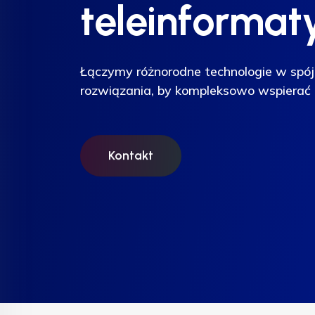
teleinformat
teleinformat
teleinformat
Łączymy różnorodne technologie w spój
Łączymy różnorodne technologie w spój
Łączymy różnorodne technologie w spój
rozwiązania, by kompleksowo wspierać 
rozwiązania, by kompleksowo wspierać 
rozwiązania, by kompleksowo wspierać 
Kontakt
Kontakt
Kontakt