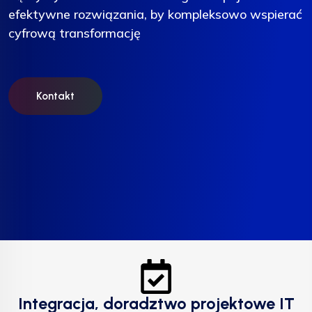
efektywne rozwiązania, by kompleksowo wspierać
efektywne rozwiązania, by kompleksowo wspierać
efektywne rozwiązania, by kompleksowo wspierać
cyfrową transformację
cyfrową transformację
cyfrową transformację
Kontakt
Kontakt
Kontakt
Integracja, doradztwo projektowe IT