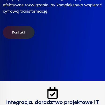
efektywne rozwiązania, by kompleksowo wspierać
efektywne rozwiązania, by kompleksowo wspierać
efektywne rozwiązania, by kompleksowo wspierać
cyfrową transformację
cyfrową transformację
cyfrową transformację
Kontakt
Kontakt
Kontakt
Integracja, doradztwo projektowe IT