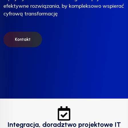
efektywne rozwiązania, by kompleksowo wspierać
efektywne rozwiązania, by kompleksowo wspierać
efektywne rozwiązania, by kompleksowo wspierać
cyfrową transformację
cyfrową transformację
cyfrową transformację
Kontakt
Kontakt
Kontakt
Integracja, doradztwo projektowe IT