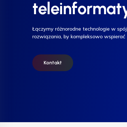
teleinformat
teleinformat
teleinformat
Łączymy różnorodne technologie w spój
Łączymy różnorodne technologie w spój
Łączymy różnorodne technologie w spój
rozwiązania, by kompleksowo wspierać 
rozwiązania, by kompleksowo wspierać 
rozwiązania, by kompleksowo wspierać 
Kontakt
Kontakt
Kontakt