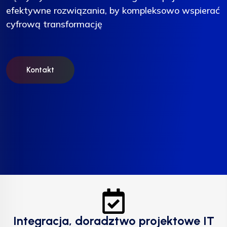
efektywne rozwiązania, by kompleksowo wspierać
efektywne rozwiązania, by kompleksowo wspierać
efektywne rozwiązania, by kompleksowo wspierać
cyfrową transformację
cyfrową transformację
cyfrową transformację
Kontakt
Kontakt
Kontakt
Integracja, doradztwo projektowe IT